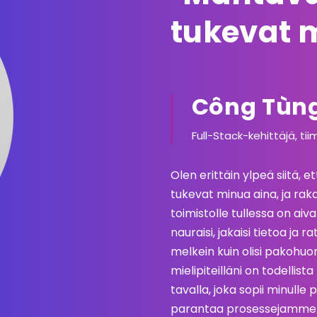
tukevat 
Công Tùn
Full-Stack-kehittäjä, ti
Olen erittäin ylpeä siitä, e
tukevat minua aina, ja raka
toimistolle tullessa on aiv
nauraisi, jakaisi tietoa ja
melkein kuin olisi pakohuon
mielipiteilläni on todellis
tavalla, joka sopii minulle 
parantaa prosessejamme. Su