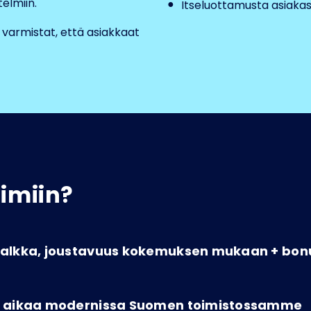
telmiin.
Itseluottamusta asiaka
a varmistat, että asiakkaat
iimiin?
spalkka, joustavuus kokemuksen mukaan + bon
ää aikaa modernissa Suomen toimistossamme