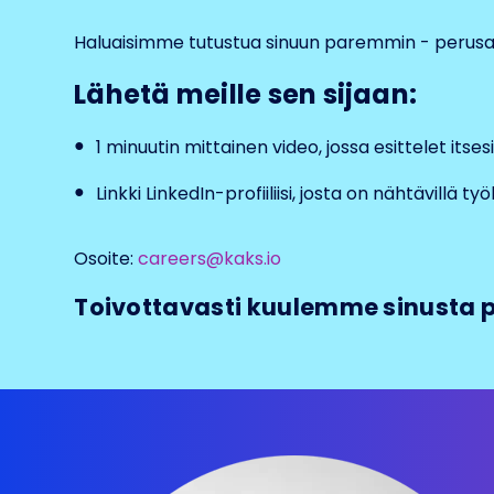
Haluaisimme tutustua sinuun paremmin - perusansi
Lähetä meille sen sijaan:
1 minuutin mittainen video, jossa esittelet itses
Linkki LinkedIn-profiiliisi, josta on nähtävillä työ
Osoite:
careers@kaks.io
Toivottavasti kuulemme sinusta p