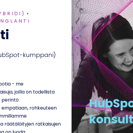
YBRIDI)
ENGLANTI
ti
n HubSpot-kumppani)
otia - me
uja, joilla on todellista
ä perintö
n empatiaan, rohkeuteen
aimmillamme
a räätälöityjen ratkaisujen
na on luoda