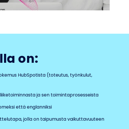
lla on:
kemus HubSpotista (toteutus, työnkulut,
iketoiminnasta ja sen toimintaprosesseista
uomeksi että englanniksi
attelutapa, jolla on taipumusta vaikuttavuuteen