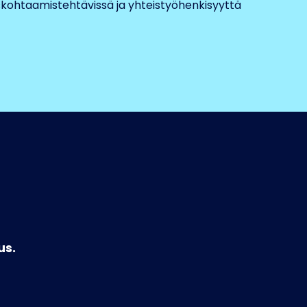
skohtaamistehtävissä ja yhteistyöhenkisyyttä
us.