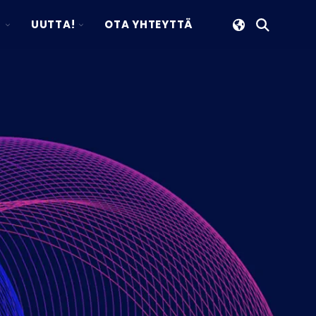
TOGGLE
TOGGLE
S
UUTTA!
OTA YHTEYTTÄ
Avaa
CHILDREN
CHILDREN
haku
FOR
FOR
YRITYS
UUTTA!