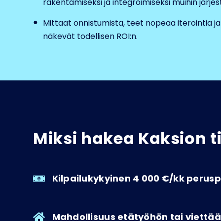
rakentamiseksi ja integroimiseksi muihin järjes
Mittaat onnistumista, teet nopeaa iterointia j
näkevät todellisen ROI:n.
Miksi hakea Kaksion t
Kilpailukykyinen 4 000 €/kk peru
Mahdollisuus etätyöhön tai viett