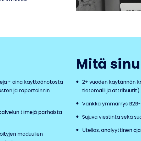
Mitä sinu
eja - aina käyttöönotosta
2+ vuoden käytännön ko
usten ja raportoinnin
tietomalli ja attribuutit)
Vankka ymmärrys B2B-li
alvelun tiimejä parhaista
Sujuva viestintä sekä s
Utelias, analyyttinen aj
öityjen moduulien