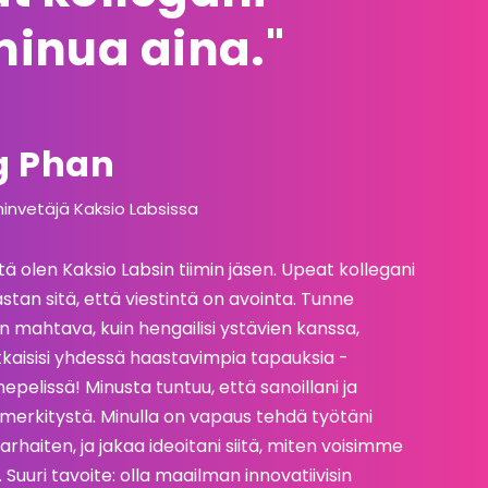
minua aina."
g Phan
iminvetäjä Kaksio Labsissa
ttä olen Kaksio Labsin tiimin jäsen. Upeat kollegani
stan sitä, että viestintä on avointa. Tunne
an mahtava, kuin hengailisi ystävien kanssa,
 ratkaisisi yhdessä haastavimpia tapauksia -
epelissä! Minusta tuntuu, että sanoillani ja
ta merkitystä. Minulla on vapaus tehdä työtäni
parhaiten, ja jakaa ideoitani siitä, miten voisimme
uri tavoite: olla maailman innovatiivisin