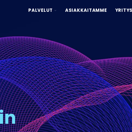
TOGGLE
PALVELUT
ASIAKKAITAMME
YRITY
CHILDREN
FOR
PALVELUT
in