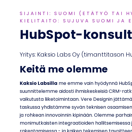
SIJAINTI: SUOMI (ETÄTYÖ TAI H
KIELITAITO: SUJUVA SUOMI JA 
HubSpot-konsult
Yritys: Kaksio Labs Oy (timanttitaso
Keitä me olemme
Kaksio Labsilla
me emme vain hyödynnä HubSp
suunnittelemme aidosti ihmiskeskeisiä CRM-ratkais
vaikutusta liiketoimintaan. Vere Designin jättäm
taskussa yhdistämme syvän teknisen osaamise
ja rohkean innovoinnin kipinään. Olemme parh
monimutkaisten integraatioiden hallitsemisessa j
rakentamisessa - ja kaiken tekemisen tavoittee