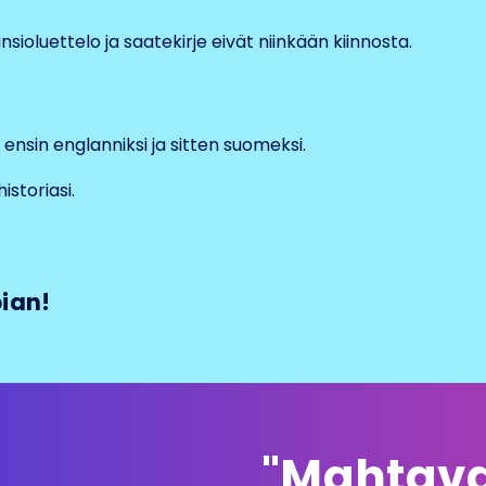
oluettelo ja saatekirje eivät niinkään kiinnosta.
i ensin englanniksi ja sitten suomeksi.
historiasi.
ian!
"Mahtava