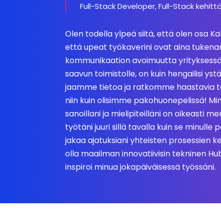
Full-Stack Developer, Full-Stack kehittä
Olen todella ylpeä siitä, että olen osa Ka
että upeat työkaverini ovat aina tukenan
kommunikaation avoimuutta yrityksess
saavun toimistolle, on kuin hengailisi y
jaamme tietoa ja ratkomme haastavia t
niin kuin olisimme pakohuonepelissä! Min
sanoillani ja mielipiteilläni on oikeasti m
työtäni juuri sillä tavalla kuin se minulle 
jakaa ajatuksiani yhteisten prosessien ke
olla maailman innovatiivisin tekninen 
inspiroi minua jokapäiväisessä työssäni.