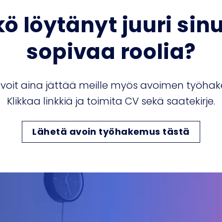
kö löytänyt juuri sinu
sopivaa roolia?
i, voit aina jättää meille myös avoimen työha
Klikkaa linkkiä ja toimita CV sekä saatekirje.
Lähetä avoin työhakemus tästä