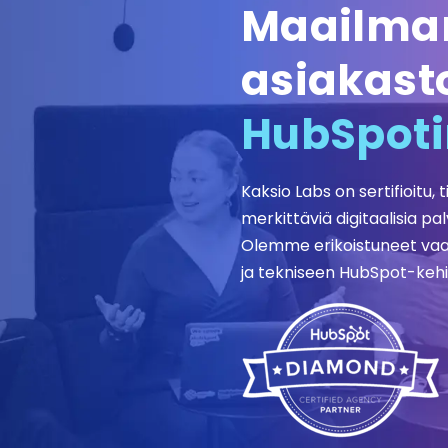
Maailma
asiakast
HubSpoti
Kaksio Labs on sertifioit
merkittäviä digitaalisia p
Olemme erikoistuneet vaati
ja tekniseen HubSpot-kehi