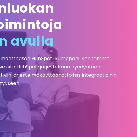
nluokan
oimintoja
n avulla
u, timanttitason HubSpot-kumppani. Kehitämme
alveluita HubSpot-järjestelmää hyödyntäen.
viin järjestelmä­käyttöönottoihin, integraatioihin
tykseen.