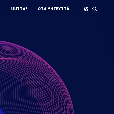
TOGGLE
TOGGLE
S
UUTTA!
OTA YHTEYTTÄ
Avaa
CHILDREN
CHILDREN
haku
FOR
FOR
YRITYS
UUTTA!