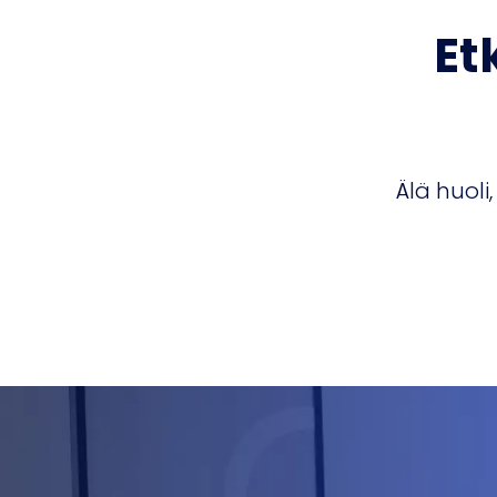
Et
Älä huol