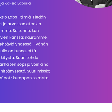
jä Kaksio Labsilla
ksio Labs -tiimiä. Tiedän,
i ja arvostan etenkin
ämme. Se tunne, kun
stävien kanssa: nauramme,
ehtäviä yhdessä - vähän
ulla on tunne, että
erkitystä. Saan tehdä
parhaiten sopii ja voin aina
hittämisestä. Suuri missio;
HubSpot-kumppanitoimisto