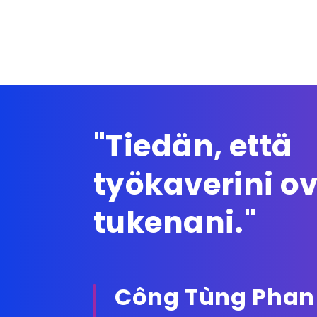
"Tiedän, että
työkaverini o
tukenani."
Công Tùng Phan