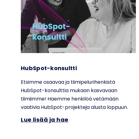
HubSpot-konsultti
Etsimme osaavaa ja tiimipelurihenkistä
HubSpot-konsulttia mukaan kasvavaan
tiimiimme! Haemme henkilöä vetämään
vaativia HubSpot-projekteja alusta loppuun.
Lue lisää ja hae