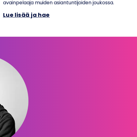
avainpelaaja muiden asiantuntijoiden joukossa.
Lue lisää ja hae