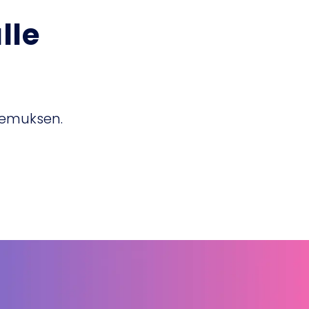
lle
kemuksen.