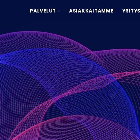
TOGGLE
PALVELUT
ASIAKKAITAMME
YRITY
CHILDREN
FOR
PALVELUT