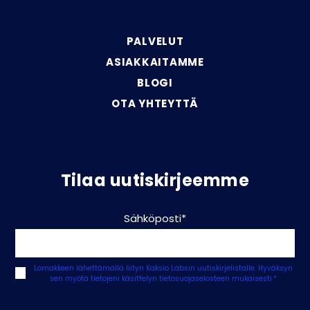
PALVELUT
ASIAKKAITAMME
BLOGI
OTA YHTEYTTÄ
Tilaa uutiskirjeemme
Sähköposti
*
Lomakkeen lähettämällä liityn Kaksio Labsin uutiskirjelistalle. Hyväksyn
sen myötä tietojeni käsittelyn
tietosuojaselosteen mukaisesti.
*