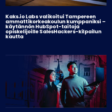
Kaks.io Labs valikoitui Tampereen
ammattikorkeakoulun kumppaniksi –
käytännön HubSpot-taitoja
opiskelijoille SalesHackers-kilpailun
kautta