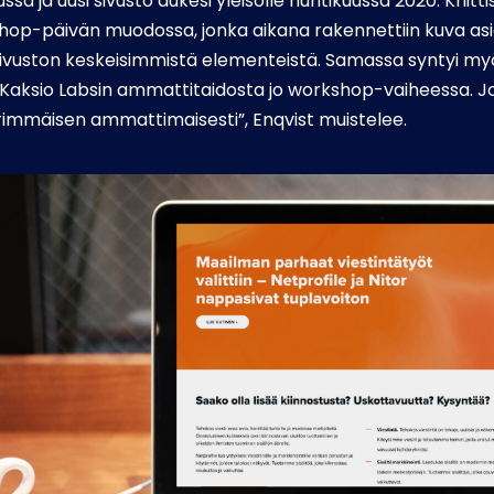
ussa ja uusi sivusto aukesi yleisölle huhtikuussa 2020. Kriitt
hop-päivän muodossa, jonka aikana rakennettiin kuva asi
ivuston keskeisimmistä elementeistä. Samassa syntyi my
 Kaksio Labsin ammattitaidosta jo workshop-vaiheessa. J
 äärimmäisen ammattimaisesti”, Enqvist muistelee.