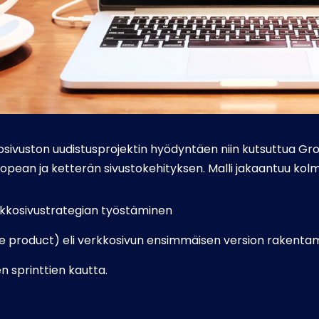
kosivuston uudistusprojektin hyödyntäen niin kutsuttua Gr
 nopean ja ketterän sivustokehityksen. Malli jakaantuu ko
rkkosivustrategian työstäminen
 product) eli verkkosivun ensimmäisen version rakenta
n sprinttien kautta.