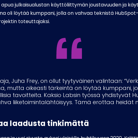
 apua julkaisualustan käyttöliittymän joustavuuden ja kä
a oli löytää kumppani, jolla on vahvaa teknistä HubSpot-
rojektin toteuttajaksi.
taja, Juha Frey, on ollut tyytyväinen valintaan: “Ver
sa, mutta oikeasti tärkeintä on löytää kumppani,
llisia tavoitteita. Kaksio Labsin työssä yhdistyvät 
va liiketoimintalähtöisyys. Tämä erottaa heidät mu
aa laadusta tinkimättä