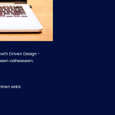
owth Driven Design -
lmeen vaiheeseen:
minen sekä