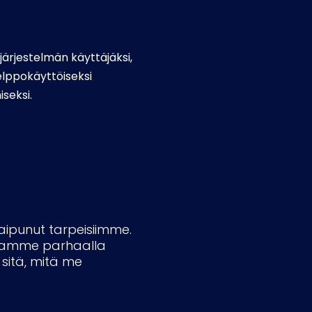
ujärjestelmän käyttäjäksi,
helppokäyttöiseksi
iseksi.
 taipunut tarpeisiimme.
aitamme parhaalla
 sitä, mitä me