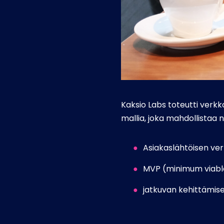
Kaksio Labs toteutti verk
mallia, joka mahdollistaa
Asiakaslähtöisen ve
MVP (minimum viable
jatkuvan kehittämise