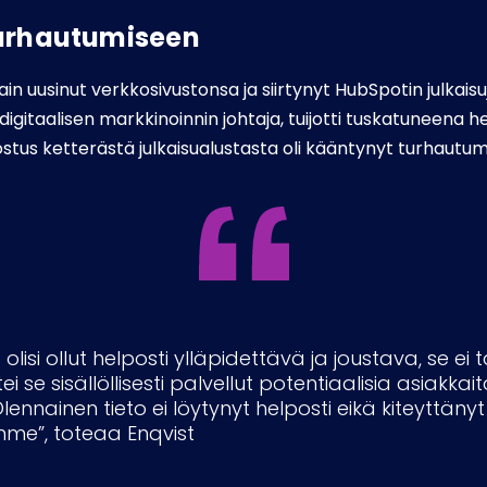
turhautumiseen
ttain uusinut verkkosivustonsa ja siirtynyt HubSpotin julkais
 digitaalisen markkinoinnin johtaja, tuijotti tuskatuneena 
ostus ketterästä julkaisualustasta oli kääntynyt turhautum
o olisi ollut helposti ylläpidettävä ja joustava, se ei
se sisällöllisesti palvellut potentiaalisia asiakk
lennainen tieto ei löytynyt helposti eikä kiteyttänyt
emme”, toteaa Enqvist