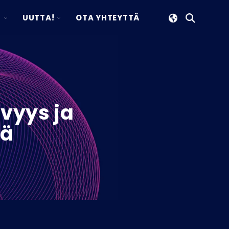
TOGGLE
TOGGLE
S
UUTTA!
OTA YHTEYTTÄ
Avaa
CHILDREN
CHILDREN
haku
FOR
FOR
YRITYS
UUTTA!
ävyys ja
lä