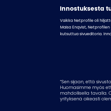
Innostuksesta 
Vaikka Netprofile oli hilja
Maisa Enqvist, Netprofilen
kutsuttua sivueditoria. Inn
“Sen sijaan, että sivust
Huomasimme myös ettei 
mahdollisella tavalla. O
yrityksenä oikeasti ol