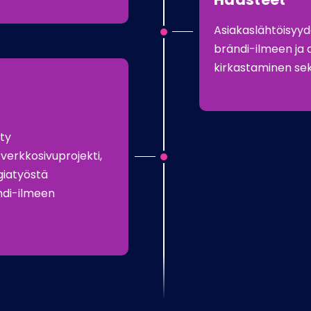
Asiakaslähtöisyy
brändi-ilmeen ja
kirkastaminen sek
tty
verkkosivuprojekti,
egiatyöstä
ndi-ilmeen