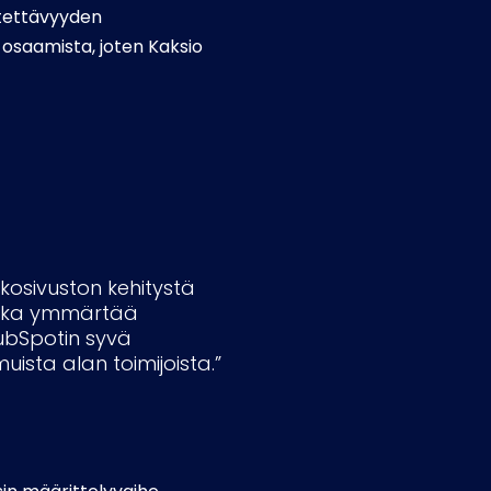
ytettävyyden
osaamista, joten Kaksio
kkosivuston kehitystä
 joka ymmärtää
HubSpotin syvä
ista alan toimijoista.”