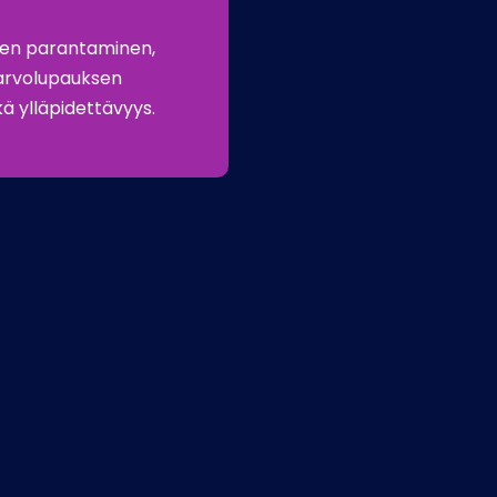
den parantaminen,
 arvolupauksen
ä ylläpidettävyys.