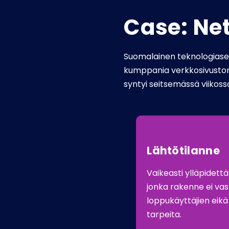
Case: Net
Suomalainen teknologiasekt
kumppania verkkosivuston 
syntyi seitsemässä viikos
Lähtötilanne
Vaikeasti ylläpidett
jonka rakenne ei va
loppukäyttäjien eikä 
tarpeita.