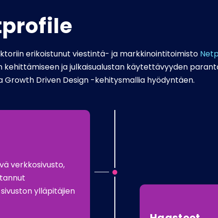
profile
oriin erikoistunut viestintä- ja markkinointitoimisto
Netp
kehittämiseen ja julkaisualustan käytettävyyden paranta
sa Growth Driven Design -kehitysmallia hyödyntäen.
ävä verkkosivusto,
stannut
sivuston ylläpitäjien
Haasteet