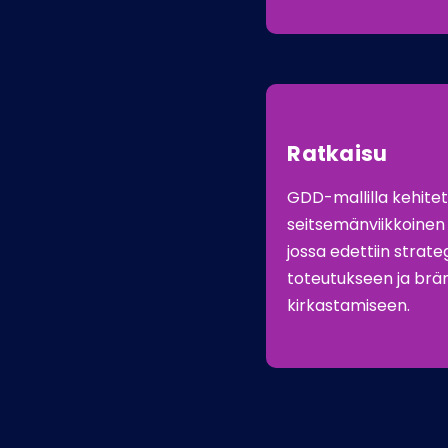
Ratkaisu
GDD-mallilla kehite
seitsemänviikkoinen 
jossa edettiin strat
toteutukseen ja brä
kirkastamiseen.