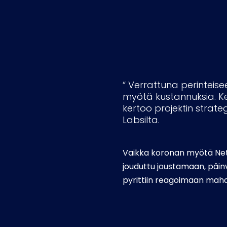
“ Verrattuna perinteisee
myötä kustannuksia. Ke
kertoo projektin strat
Labsilta.
Vaikka koronan myötä Netpr
jouduttu joustamaan, päinv
pyrittiin reagoimaan mah