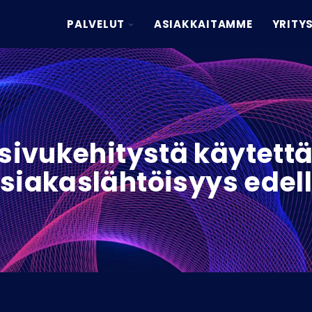
TOGGLE
PALVELUT
ASIAKKAITAMME
YRITY
CHILDREN
FOR
PALVELUT
ivu­kehitystä käytet­t
siakas­lähtöi­syys edel