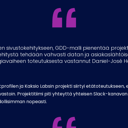
n sivustokehitykseen, GDD-malli pienentää projektiin 
hitystä tehdään vahvasti datan ja asiakaslähtöise
egiavaiheen toteutuksesta vastannut Daniel-José 
ofilen ja Kaksio Labsin projekti siirtyi etätoteutukseen, e
astoin. Projektitiimi piti yhteyttä yhteisen Slack-kanavan
dollisimman nopeasti.