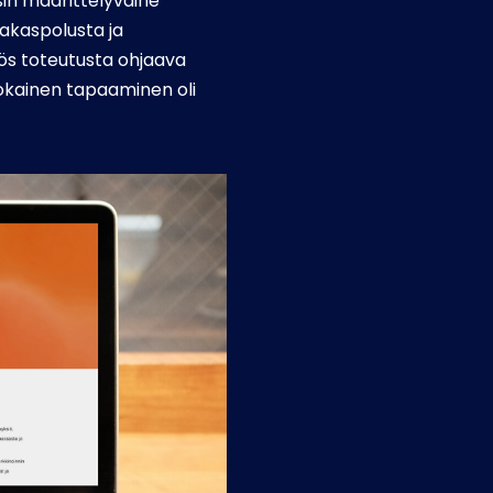
isin määrittelyvaihe
akaspolusta ja
ös toteutusta ohjaava
okainen tapaaminen oli