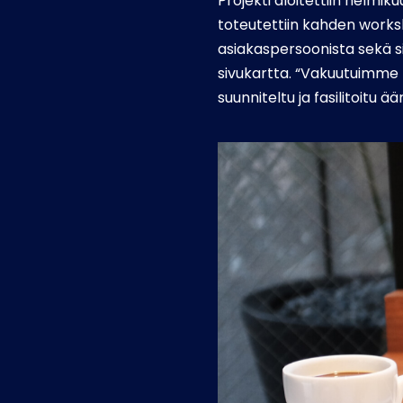
Projekti aloitettiin helmiku
toteutettiin kahden works
asiakaspersoonista sekä s
sivukartta. “Vakuutuimme
suunniteltu ja fasilitoitu