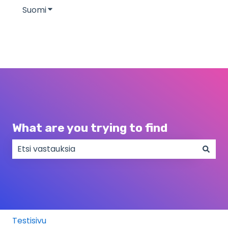
Suomi
Näytä käännöksien alavalikko
What are you trying to find
Ehdotuksia ei ole, koska hakukenttä on tyhjä.
Testisivu